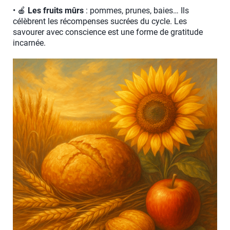
• 🍎
Les fruits mûrs
: pommes, prunes, baies… Ils
célèbrent les récompenses sucrées du cycle. Les
savourer avec conscience est une forme de gratitude
incarnée.