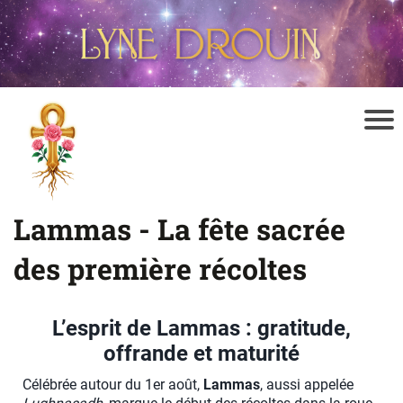
Lammas - La fête sacrée
des première récoltes
L’esprit de Lammas : gratitude,
offrande et maturité
Célébrée autour du 1er août,
Lammas
, aussi appelée