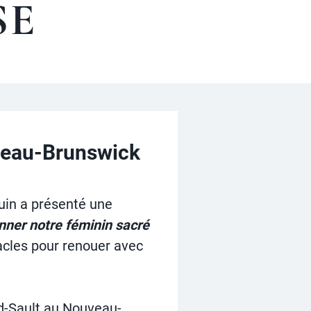
SE
veau-Brunswick
uin a présenté une
nner notre féminin sacré
racles pour renouer avec
nd-Sault au Nouveau-