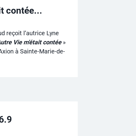
it contée...
d reçoit l’autrice Lyne
utre Vie m'était contée
»
Axion à Sainte-Marie-de-
6.9