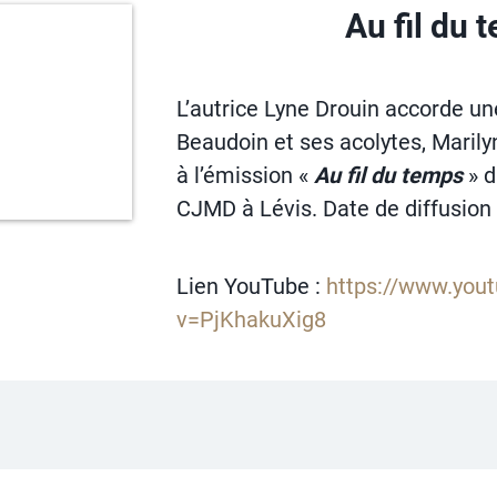
Au fil du 
L’autrice Lyne Drouin accorde u
Beaudoin et ses acolytes, Marilyn
à l’émission «
Au fil du temps
» d
CJMD à Lévis. Date de diffusion 
Lien YouTube :
https://www.you
v=PjKhakuXig8