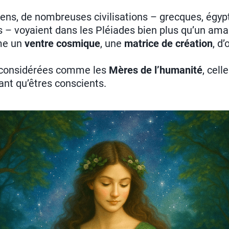
ens, de nombreuses civilisations – grecques, égypt
s –
voyaient dans les Pléiades bien plus qu’un amas 
me un
ventre cosmique
, une
matrice de création
, d’
 considérées comme les
Mères de l’humanité
, cell
ant qu’êtres conscients.