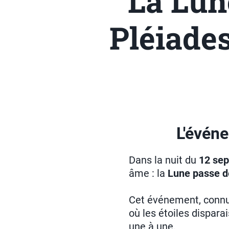
La Lun
Pléiades
L'évén
Dans la nuit du
12 se
âme : la
Lune passe d
Cet événement, connu
où les étoiles dispara
une à une.