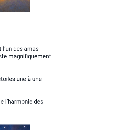
nt l’un des amas
raste magnifiquement
étoiles une à une
lle l’harmonie des