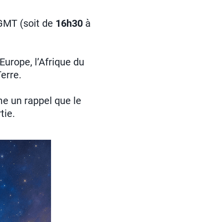
 GMT (soit de
16h30
à
urope, l’Afrique du
erre.
e un rappel que le
tie.