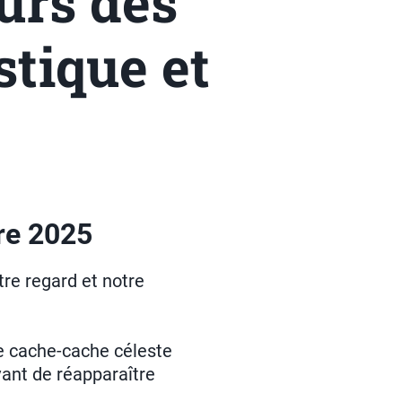
urs des
stique et
re 2025
tre regard et notre
de cache-cache céleste
vant de réapparaître