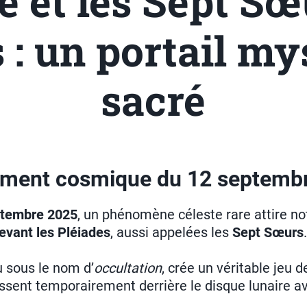
e et les Sept Sœ
 : un portail my
sacré
ement cosmique du 12 septemb
ptembre 2025
, un phénomène céleste rare attire no
evant les Pléiades
, aussi appelées les
Sept Sœurs
.
 sous le nom d’
occultation
, crée un véritable jeu 
issent temporairement derrière le disque lunaire a